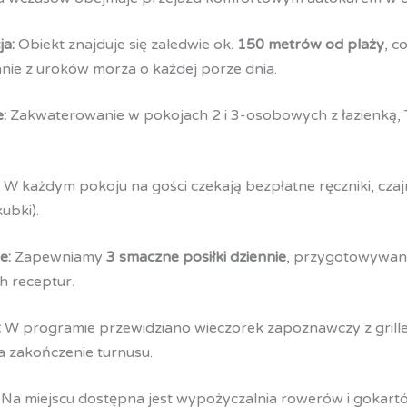
ja:
Obiekt znajduje się zaledwie ok.
150 metrów od plaży
, c
ie z uroków morza o każdej porze dnia.
:
Zakwaterowanie w pokojach 2 i 3-osobowych z łazienką, 
W każdym pokoju na gości czekają bezpłatne ręczniki, czaj
kubki).
e:
Zapewniamy
3 smaczne posiłki dziennie
, przygotowywane
h receptur.
:
W programie przewidziano wieczorek zapoznawczy z grill
 zakończenie turnusu.
Na miejscu dostępna jest wypożyczalnia rowerów i gokartów