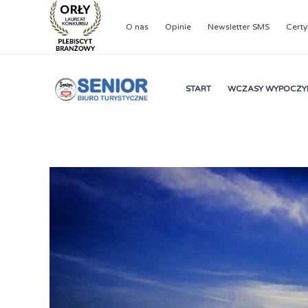
Przejdź
do
O nas
Opinie
Newsletter SMS
Certy
treści
START
WCZASY WYPOCZ