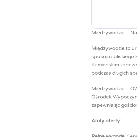
Międzywodzie – Na
Międzywodzie to ur
spokoju i bliskieg
Kamieńskim zapewni
podczas długich spa
Międzywodzie – O
Ośrodek Wypoczynk
zapewniając gościo
Atuty oferty:
Pełna wygoda:
Cena