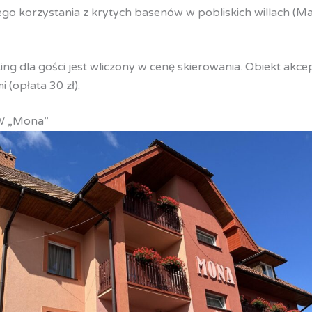
go korzystania z krytych basenów w pobliskich willach (Ma
ng dla gości jest wliczony w cenę skierowania. Obiekt akc
 (opłata 30 zł).
W „Mona”