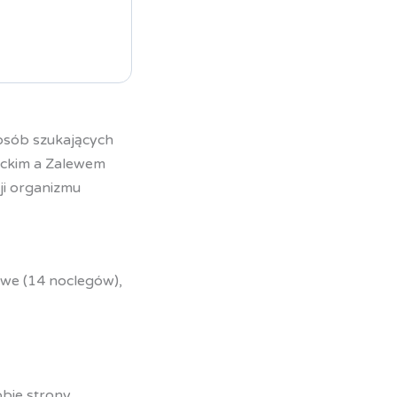
 osób szukających
tyckim a Zalewem
ji organizmu
e (14 noclegów),
ie strony.