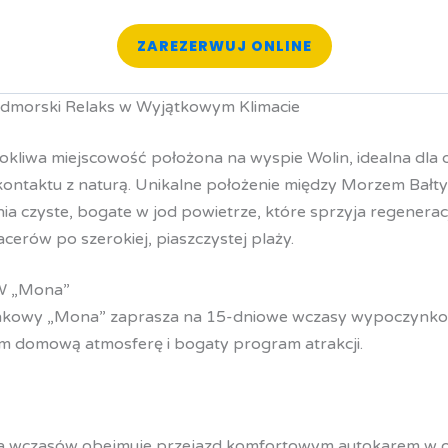
ZAREZERWUJ ONLINE
dmorski Relaks w Wyjątkowym Klimacie
okliwa miejscowość położona na wyspie Wolin, idealna dla
o kontaktu z naturą. Unikalne położenie między Morzem Bał
a czyste, bogate w jod powietrze, które sprzyja regenerac
cerów po szerokiej, piaszczystej plaży.
W „Mona”
owy „Mona” zaprasza na 15-dniowe wczasy wypoczynkow
m domową atmosferę i bogaty program atrakcji.
 wczasów obejmuje przejazd komfortowym autokarem w ob