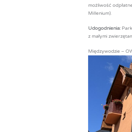
możliwość odpłatne
Millenium).
Udogodnienia:
Parki
z małymi zwierzętami
Międzywodzie – O