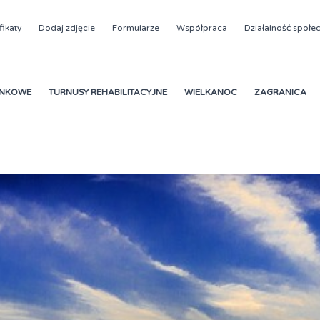
fikaty
Dodaj zdjęcie
Formularze
Współpraca
Działalność społe
YNKOWE
TURNUSY REHABILITACYJNE
WIELKANOC
ZAGRANICA