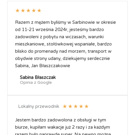
★
★
★
★
★
Razem z mężem byliśmy w Sarbinowie w okresie
od 11-21 września 2024r, jesteśmy bardzo
zadowoleni z pobytu na wczasach, warunki
mieszkaniowe, stołówkowej wspaniałe, bardzo
blisko do promenady nad morzem, transport w
obydwie strony udany, dziekujemy serdecznie
Sabina, Jan Błaszczakowie
Sabina Błaszczak
Opinia z Google
★
★
★
★
★
Lokalny przewodnik
Jestem bardzo zadowolona z obsługi w tym
biurze, kupiłam wakacje już 2 razy i za każdym
razem było naprawdę super. Na pewno można