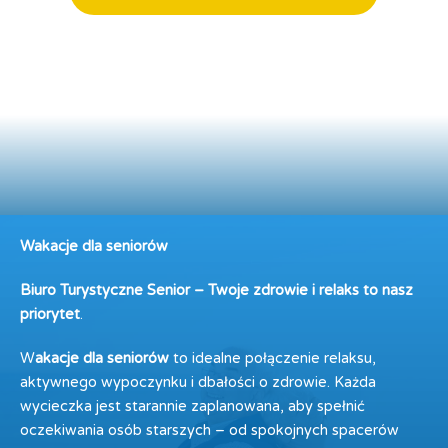
Wakacje dla seniorów
Biuro Turystyczne Senior – Twoje zdrowie i relaks to nasz
priorytet
.
W
akacje dla seniorów
to idealne połączenie relaksu,
aktywnego wypoczynku i dbałości o zdrowie. Każda
wycieczka jest starannie zaplanowana, aby spełnić
oczekiwania osób starszych – od spokojnych spacerów