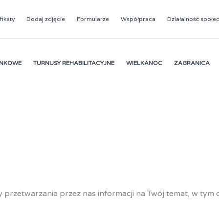
fikaty
Dodaj zdjęcie
Formularze
Współpraca
Działalność społe
YNKOWE
TURNUSY REHABILITACYJNE
WIELKANOC
ZAGRANICA
y przetwarzania przez nas informacji na Twój temat, w tym