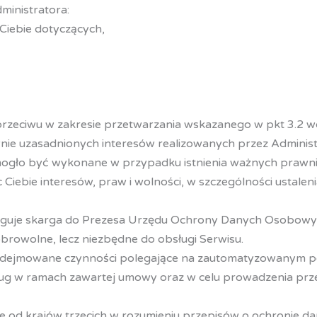
ministratora:
iebie dotyczących,
sprzeciwu w zakresie przetwarzania wskazanego w pkt 3.2 
e uzasadnionych interesów realizowanych przez Administr
mogło być wykonane w przypadku istnienia ważnych prawn
iebie interesów, praw i wolności, w szczególności ustalen
ługuje skarga do Prezesa Urzędu Ochrony Danych Osobowyc
rowolne, lecz niezbędne do obsługi Serwisu.
odejmowane czynności polegające na zautomatyzowanym po
sług w ramach zawartej umowy oraz w celu prowadzenia prz
od krajów trzecich w rozumieniu przepisów o ochronie d