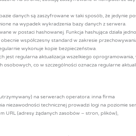
ie danych są zaszyfrowane w taki sposób, że jedynie pos
onione na wypadek wykradzenia bazy danych z serwera.
ne w postaci hashowanej. Funkcja hashująca działa jedno
owi obecnie współczesny standard w zakresie przechowywani
gularnie wykonuje kopie bezpieczeństwa.
h jest regularna aktualizacja wszelkiego oprogramowania
h osobowych, co w szczególności oznacza regularne aktua
 utrzymywany) na serwerach operatora: inna firma
ia niezawodności technicznej prowadzi logi na poziomie se
em URL (adresy żądanych zasobów – stron, plików),