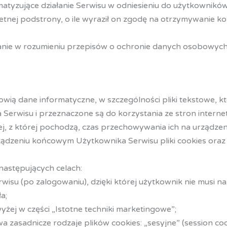
atyzujące działanie Serwisu w odniesieniu do użytkowników
tnej podstrony, o ile wyraził on zgodę na otrzymywanie k
nie w rozumieniu przepisów o ochronie danych osobowyc
tanowią dane informatyczne, w szczególności pliki tekstowe
erwisu i przeznaczone są do korzystania ze stron interne
ej, z której pochodzą, czas przechowywania ich na urządze
dzeniu końcowym Użytkownika Serwisu pliki cookies oraz 
następujących celach:
wisu (po zalogowaniu), dzięki której użytkownik nie musi n
a;
yżej w części „Istotne techniki marketingowe”;
zasadnicze rodzaje plików cookies: „sesyjne” (session cooki