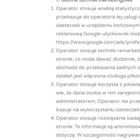
7. Istotne techniki marketingowe
Operator stosuje analizę statystycz
przekazuje do operatora tej usług
ciasteczek w urządzeniu końcowym 
reklamową Google użytkownik może 
https://www.google.com/ads/prefe
Operator stosuje techniki remark
stronie, co może dawać złudzenie,
dochodzi do przekazania żadnych 
działań jest włączona obsługa plikó
Operator stosuje korzysta z piksel
wie, że dana osoba w nim zarejest
administratorem, Operator nie pr
bazuje na wykorzystaniu ciastecze
Operator stosuje rozwiązanie bad
stronie. Te informacje są anonimizo
dotyczą. W szczególności nagrywan