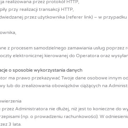
acja realizowana przez protokół HTTP,
iły przy realizacji transakcji HTTP,
iedzanej przez użytkownika (referer link) – w przypadku 
kownika,
ane z procesem samodzielnego zamawiania usług poprzez rej
oczty elektronicznej kierowanej do Operatora oraz wysyła
acje o sposobie wykorzystania danych
ator ma prawo przekazywać Twoje dane osobowe innym odbi
y lub do zrealizowania obowiązków ciążących na Administr
owierzenia
zez Administratora nie dłużej, niż jest to konieczne do w
zepisami (np. o prowadzeniu rachunkowości). W odniesie
ez 3 lata.