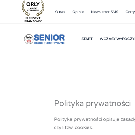
Przejdź
do
O nas
Opinie
Newsletter SMS
Certy
treści
START
WCZASY WYPOCZ
Polityka prywatności
Polityka prywatności opisuje zasad
czyli tzw. cookies.