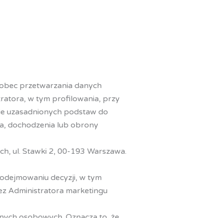
wobec przetwarzania danych
atora, w tym profilowania, przy
ie uzasadnionych podstaw do
ia, dochodzenia lub obrony
h, ul. Stawki 2, 00-193 Warszawa.
dejmowaniu decyzji, w tym
ez Administratora marketingu
anych osobowych. Oznacza to, że