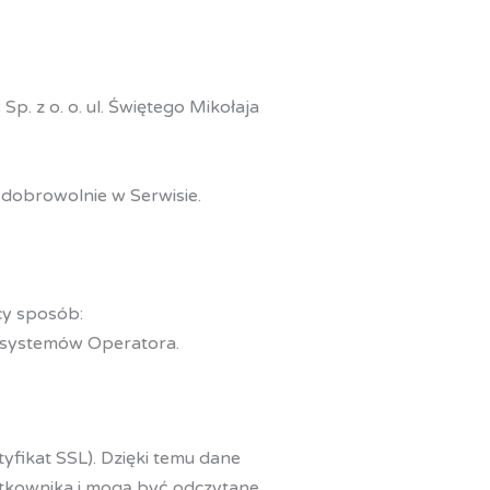
. z o. o. ul. Świętego Mikołaja
dobrowolnie w Serwisie.
cy sposób:
 systemów Operatora.
fikat SSL). Dzięki temu dane
tkownika i mogą być odczytane