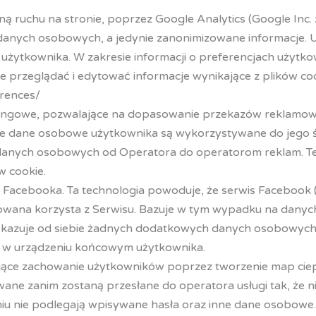
ną ruchu na stronie, poprzez Google Analytics (Google Inc.
i danych osobowych, a jedynie zanonimizowane informacje. 
użytkownika. W zakresie informacji o preferencjach użytk
przeglądać i edytować informacje wynikające z plików co
rences/
etingowe, pozwalające na dopasowanie przekazów reklamo
 że dane osobowe użytkownika są wykorzystywane do jego śl
danych osobowych od Operatora do operatorom reklam. T
w cookie.
a Facebooka. Ta technologia powoduje, że serwis Facebook 
rowana korzysta z Serwisu. Bazuje w tym wypadku na danyc
zekazuje od siebie żadnych dodatkowych danych osobowych
k w urządzeniu końcowym użytkownika.
ające zachowanie użytkowników poprzez tworzenie map cie
wane zanim zostaną przesłane do operatora usługi tak, że ni
iu nie podlegają wpisywane hasła oraz inne dane osobowe.