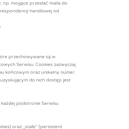
, np. mogące przesłać maila do
orespondencji handlowej od
h
, które przechowywane są w
towych Serwisu. Cookies zazwyczaj
niu końcowym oraz unikalny numer.
uzyskującym do nich dostęp jest
a każdej podstronie Serwisu
es) oraz „stałe” (persistent