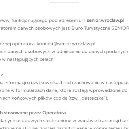
 www, funkcjonującego pod adresem url:
senior.wroclaw.pl
torem danych osobowych jest: Biuro Turystyczne SENIOR Sp
cznej operatora: kontakt@senior.wroclaw.pl
oich danych osobowych w odniesieniu do danych podanych 
 w następujących celach:
rz
nia informacji o użytkownikach i ich zachowaniu w następują
one w formularzach dane, które zostają wprowadzone do
ach końcowych plików cookie (tzw. „ciasteczka”).
h stosowane przez Operatora
anych osobowych są chronione w warstwie transmisji (certy
dzone na stronie, zostają zaszyfrowane w komputerze uży