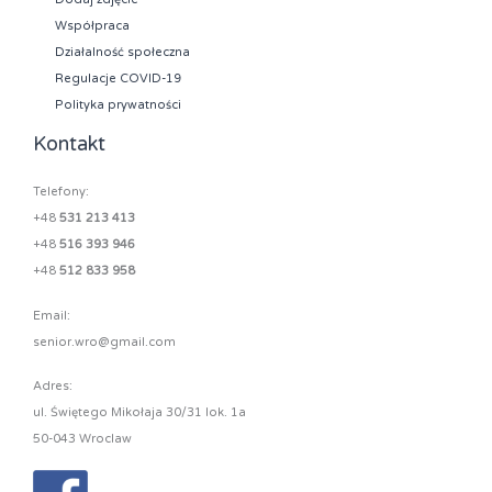
Współpraca
Działalność społeczna
Regulacje COVID-19
Polityka prywatności
Kontakt
Telefony:
+48
531 213 413
+48
516 393 946
+48
512 833 958
Email:
senior.wro@gmail.com
Adres:
ul. Świętego Mikołaja 30/31 lok. 1a
50-043 Wroclaw