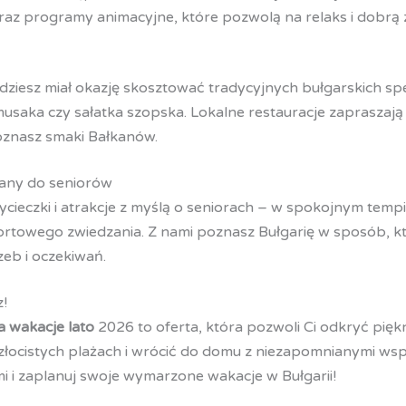
raz programy animacyjne, które pozwolą na relaks i dobrą
iesz miał okazję skosztować tradycyjnych bułgarskich spec
usaka czy sałatka szopska. Lokalne restauracje zapraszają 
znasz smaki Bałkanów.
any do seniorów
ieczki i atrakcje z myślą o seniorach – w spokojnym tempi
rtowego zwiedzania. Z nami poznasz Bułgarię w sposób, 
zeb i oczekiwań.
z!
a wakacje lato
2026 to oferta, która pozwoli Ci odkryć pię
 złocistych plażach i wrócić do domu z niezapomnianymi ws
mi i zaplanuj swoje wymarzone wakacje w Bułgarii!