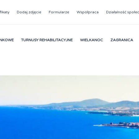
fikaty
Dodaj zdjęcie
Formularze
Współpraca
Działalność społe
YNKOWE
TURNUSY REHABILITACYJNE
WIELKANOC
ZAGRANICA