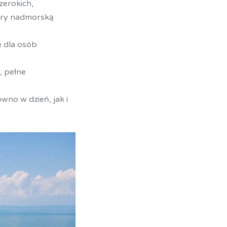
zerokich,
cery nadmorską
e dla osób
, pełne
wno w dzień, jak i