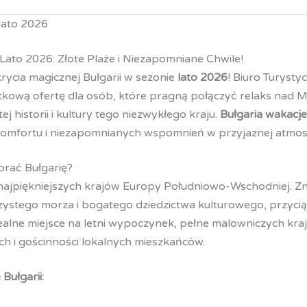
lato 2026
Lato 2026: Złote Plaże i Niezapomniane Chwile!
ycia magicznej Bułgarii w sezonie
lato 2026
! Biuro Turysty
kową ofertę dla osób, które pragną połączyć relaks nad
 historii i kultury tego niezwykłego kraju.
Bułgaria wakacje
komfortu i niezapomnianych wspomnień w przyjaznej atmos
rać Bułgarię?
 najpiękniejszych krajów Europy Południowo-Wschodniej. Zn
 czystego morza i bogatego dziedzictwa kulturowego, przyci
dealne miejsce na letni wypoczynek, pełne malowniczych kra
ch i gościnności lokalnych mieszkańców.
Bułgarii: