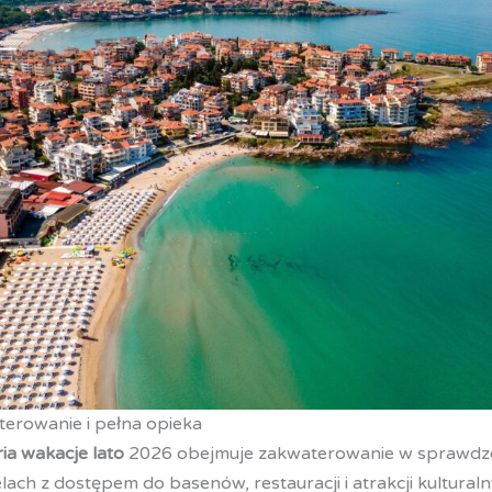
erowanie i pełna opieka
ia wakacje lato
2026 obejmuje zakwaterowanie w sprawdz
ch z dostępem do basenów, restauracji i atrakcji kultural