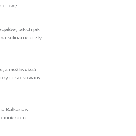
 zabawę.
jałów, takich jak
na kulinarne uczty,
e, z możliwością
który dostosowany
kno Bałkanów,
pomnieniami.