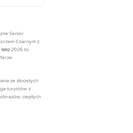
czne Senior
 Morzem Czarnym z
 lato
2026 to
ferze.
ana ze złocistych
ąga turystów z
jobrazów, ciepłych