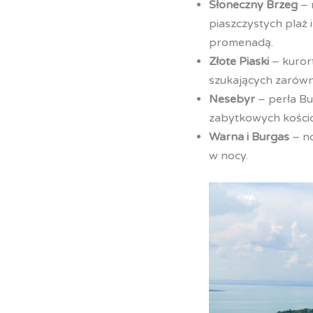
Słoneczny Brzeg
– 
piaszczystych plaż 
promenadą.
Złote Piaski
– kurort
szukających zarówn
Nesebyr
– perła Buł
zabytkowych kościoł
Warna i Burgas
– no
w nocy.