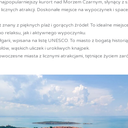
najpopularniejszy kurort nad Morzem Czarnym, słynący z s
i licznych atrakcji. Doskonałe miejsce na wypoczynek i spa
 znany z pięknych plaż i gorących źródeł. To idealne miejsc
o relaksu, jak i aktywnego wypoczynku.
garii, wpisana na listę UNESCO. To miasto z bogatą historią
ów, wąskich uliczek i urokliwych knajpek.
woczesne miasta z licznymi atrakcjami, tętniące życiem zaró