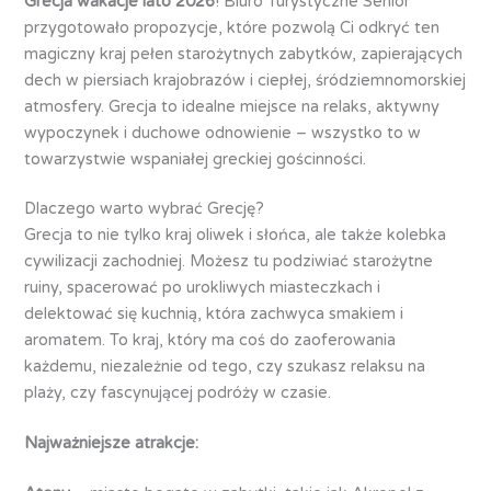
Grecja wakacje lato 2026
! Biuro Turystyczne Senior
przygotowało propozycje, które pozwolą Ci odkryć ten
magiczny kraj pełen starożytnych zabytków, zapierających
dech w piersiach krajobrazów i ciepłej, śródziemnomorskiej
atmosfery. Grecja to idealne miejsce na relaks, aktywny
wypoczynek i duchowe odnowienie – wszystko to w
towarzystwie wspaniałej greckiej gościnności.
Dlaczego warto wybrać Grecję?
Grecja to nie tylko kraj oliwek i słońca, ale także kolebka
cywilizacji zachodniej. Możesz tu podziwiać starożytne
ruiny, spacerować po urokliwych miasteczkach i
delektować się kuchnią, która zachwyca smakiem i
aromatem. To kraj, który ma coś do zaoferowania
każdemu, niezależnie od tego, czy szukasz relaksu na
plaży, czy fascynującej podróży w czasie.
Najważniejsze atrakcje: