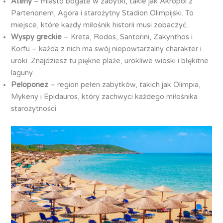
Ateny
– miasto bogate w zabytki, takie jak Akropol z
Partenonem, Agora i starożytny Stadion Olimpijski. To
miejsce, które każdy miłośnik historii musi zobaczyć.
Wyspy greckie
– Kreta, Rodos, Santorini, Zakynthos i
Korfu – każda z nich ma swój niepowtarzalny charakter i
uroki. Znajdziesz tu piękne plaże, urokliwe wioski i błękitne
laguny.
Peloponez
– region pełen zabytków, takich jak Olimpia,
Mykeny i Epidauros, który zachwyci każdego miłośnika
starożytności.