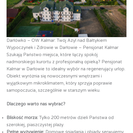
Darłówko – OW Kalmar: Twój Azyl nad Bałtykiem
Wypoczynek i Zdrowie w Darłowie – Pensjonat Kalmar
Szukają Państwo miejsca, które łączy spokój
nadmorskiego kurortu z profesjonalną opieką? Pensjonat
Kalmar w Darłowie to idealny wybór na regenerujący urlop.
Obiekt wyróżnia się nowoczesnymi wnętrzami i
wyjątkowym mikroklimatem, który sprzyja poprawie
samopoczucia, szczególnie w starszym wieku.
Dlaczego warto nas wybrać?
Bliskość morza:
Tylko 200 metrów dzieli Państwa od
szerokiej, piaszczystej plaży.
Pełne wyżywienie:
Domowe śniadania i obiady serwujemy