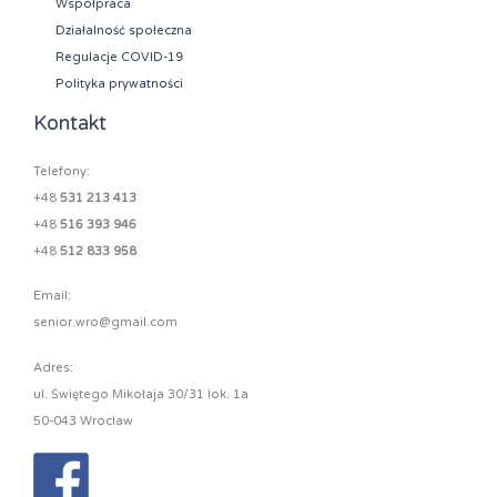
Współpraca
Działalność społeczna
Regulacje COVID-19
Polityka prywatności
Kontakt
Telefony:
+48
531 213 413
+48
516 393 946
+48
512 833 958
Email:
senior.wro@gmail.com
Adres:
ul. Świętego Mikołaja 30/31 lok. 1a
50-043 Wroclaw