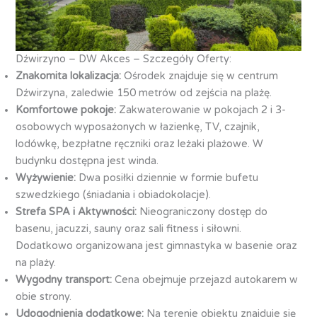
Dźwirzyno – DW Akces – Szczegóły Oferty:
Znakomita lokalizacja:
Ośrodek znajduje się w centrum
Dźwirzyna, zaledwie 150 metrów od zejścia na plażę.
Komfortowe pokoje:
Zakwaterowanie w pokojach 2 i 3-
osobowych wyposażonych w łazienkę, TV, czajnik,
lodówkę, bezpłatne ręczniki oraz leżaki plażowe. W
budynku dostępna jest winda.
Wyżywienie:
Dwa posiłki dziennie w formie bufetu
szwedzkiego (śniadania i obiadokolacje).
Strefa SPA i Aktywności:
Nieograniczony dostęp do
basenu, jacuzzi, sauny oraz sali fitness i siłowni.
Dodatkowo organizowana jest gimnastyka w basenie oraz
na plaży.
Wygodny transport:
Cena obejmuje przejazd autokarem w
obie strony.
Udogodnienia dodatkowe:
Na terenie obiektu znajduje się