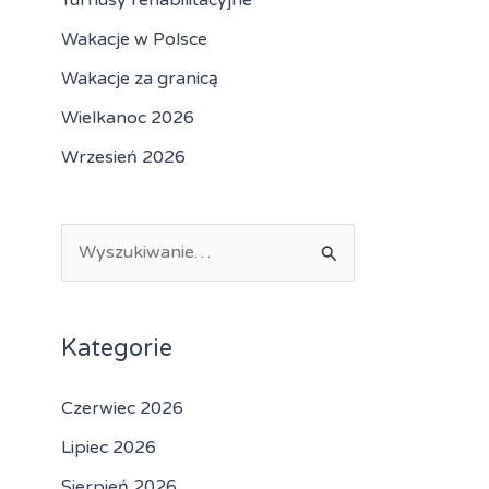
Turnusy rehabilitacyjne
Wakacje w Polsce
Wakacje za granicą
Wielkanoc 2026
Wrzesień 2026
S
z
u
Kategorie
k
a
Czerwiec 2026
j
Lipiec 2026
d
l
Sierpień 2026