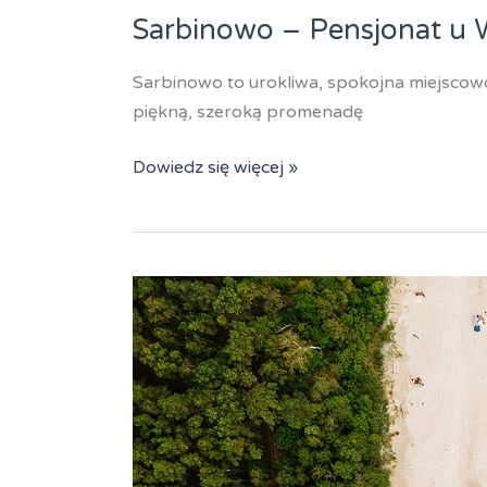
Sarbinowo – Pensjonat u 
Sarbinowo to urokliwa, spokojna miejscowo
piękną, szeroką promenadę
Sarbinowo
Dowiedz się więcej »
–
Pensjonat
u
Władka