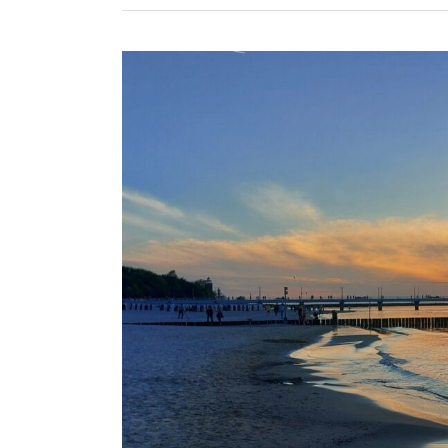
Willa
„Korona”