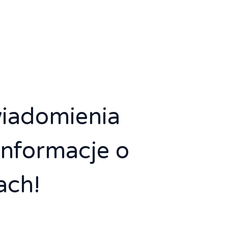
wiadomienia
informacje o
ach!