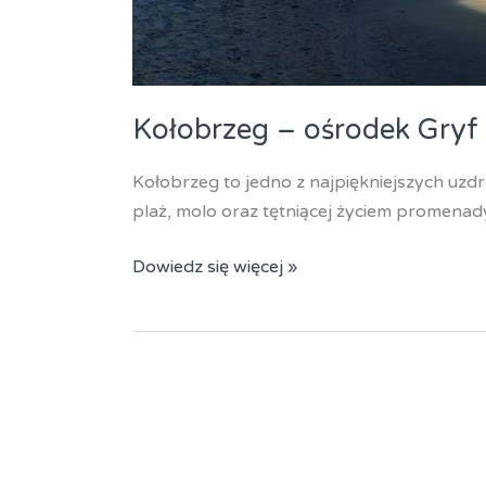
Kołobrzeg – ośrodek Gryf
Kołobrzeg to jedno z najpiękniejszych uzd
plaż, molo oraz tętniącej życiem promenad
Kołobrzeg
Dowiedz się więcej »
–
ośrodek
Gryf
2