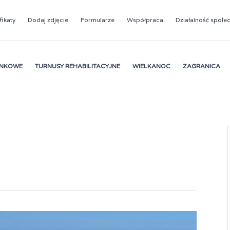
fikaty
Dodaj zdjęcie
Formularze
Współpraca
Działalność społe
YNKOWE
TURNUSY REHABILITACYJNE
WIELKANOC
ZAGRANICA