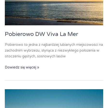
Pobierowo DW Viva La Mer
Pobierowo to jedna z najbardziej lubianych miejscowości na
zachodnim wybrzeżu, słynąca z niezwykłego położenia w
otoczeniu gęstych, sosnowych lasów
Pobierowo
Dowiedz się więcej »
DW
Viva
La
Mer