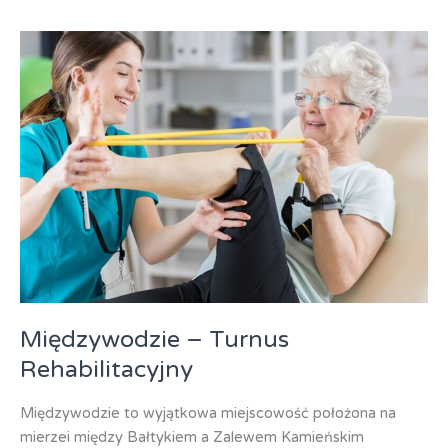
„Mona”
Międzywodzie – Turnus
Rehabilitacyjny
Międzywodzie to wyjątkowa miejscowość położona na
mierzei między Bałtykiem a Zalewem Kamieńskim