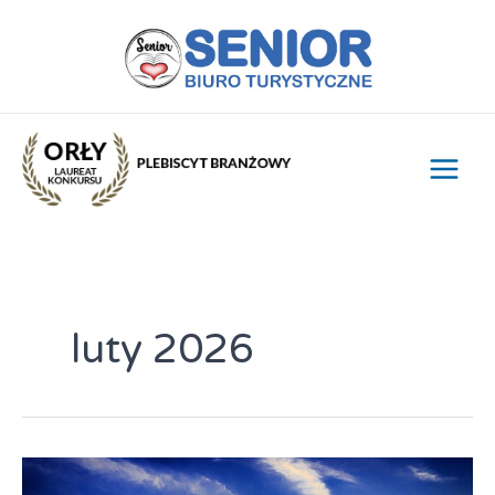
Przejdź
do
treści
luty 2026