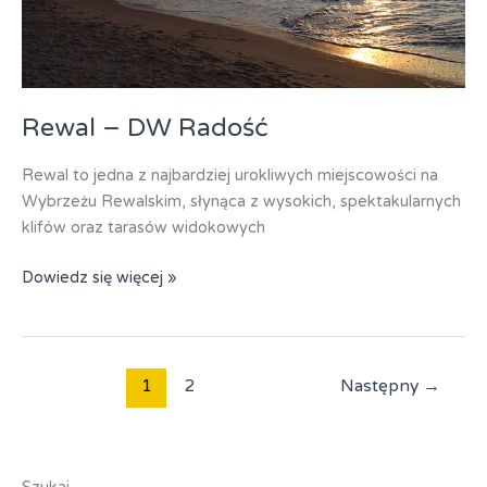
Rewal – DW Radość
Rewal to jedna z najbardziej urokliwych miejscowości na
Wybrzeżu Rewalskim, słynąca z wysokich, spektakularnych
klifów oraz tarasów widokowych
Rewal
Dowiedz się więcej »
–
DW
Radość
1
2
Następny
→