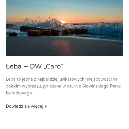
Łeba – DW „Caro”
Łeba to jedna z najbardziej unikatowych miejscowości na
polskim wybrzeżu, położona w otulinie Słowińskiego Parku
Narodowego.
Łeba
Dowiedz się więcej »
–
DW
„Caro”