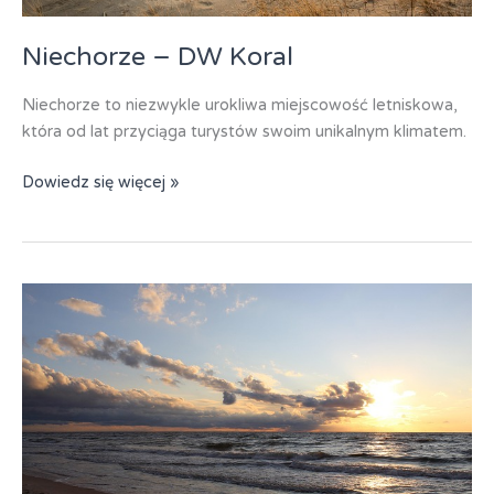
Niechorze – DW Koral
Niechorze to niezwykle urokliwa miejscowość letniskowa,
która od lat przyciąga turystów swoim unikalnym klimatem.
Niechorze
Dowiedz się więcej »
–
DW
Koral