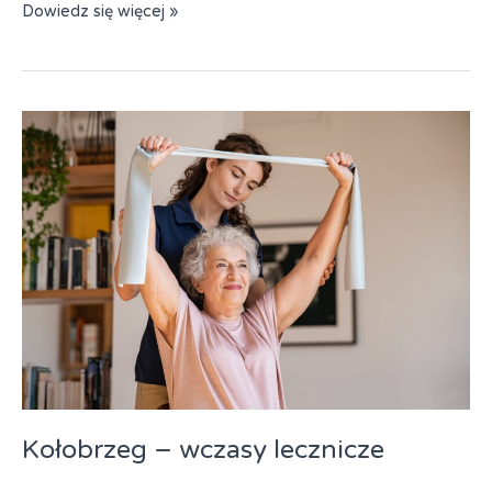
Międzywodzie
Dowiedz się więcej »
–
Willa
„Korona”
Kołobrzeg – wczasy lecznicze