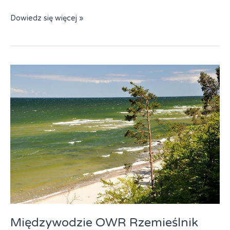
Międzywodzie
Dowiedz się więcej »
–
Turnus
Rehabilitacyjny
Międzywodzie OWR Rzemieślnik