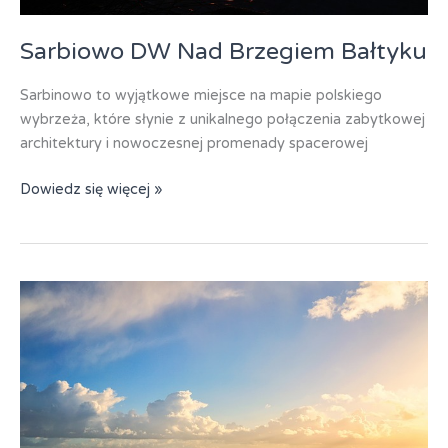
Sarbiowo DW Nad Brzegiem Bałtyku
Sarbinowo to wyjątkowe miejsce na mapie polskiego
wybrzeża, które słynie z unikalnego połączenia zabytkowej
architektury i nowoczesnej promenady spacerowej
Sarbiowo
Dowiedz się więcej »
DW
Nad
Brzegiem
Bałtyku