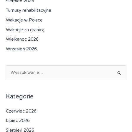
Sierpień 2026
Turnusy rehabilitacyjne
Wakacje w Polsce
Wakacje za granicą
Wielkanoc 2026
Wrzesień 2026
S
z
u
k
Kategorie
a
Czerwiec 2026
j
d
Lipiec 2026
l
Sierpień 2026