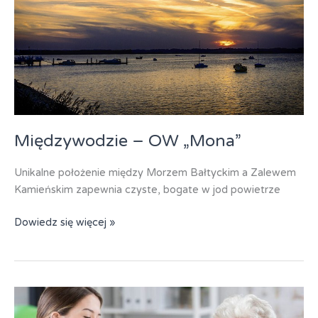
Międzywodzie – OW „Mona”
Unikalne położenie między Morzem Bałtyckim a Zalewem
Kamieńskim zapewnia czyste, bogate w jod powietrze
Międzywodzie
Dowiedz się więcej »
–
OW
„Mona”