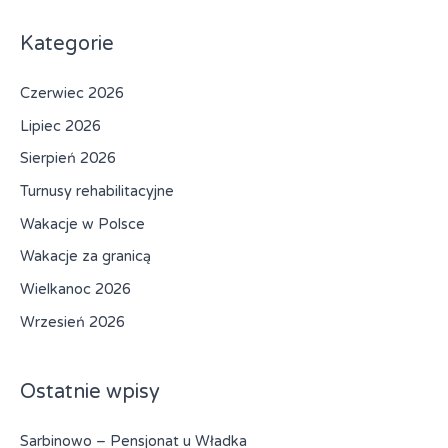
u
k
Kategorie
a
Czerwiec 2026
j
d
Lipiec 2026
l
Sierpień 2026
a
Turnusy rehabilitacyjne
:
Wakacje w Polsce
Wakacje za granicą
Wielkanoc 2026
Wrzesień 2026
Ostatnie wpisy
Sarbinowo – Pensjonat u Władka