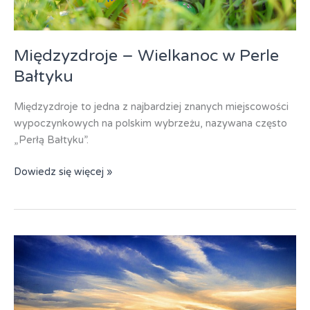
Międzyzdroje – Wielkanoc w Perle
Bałtyku
Międzyzdroje to jedna z najbardziej znanych miejscowości
wypoczynkowych na polskim wybrzeżu, nazywana często
„Perłą Bałtyku”.
Międzyzdroje
Dowiedz się więcej »
–
Wielkanoc
w
Perle
Bałtyku