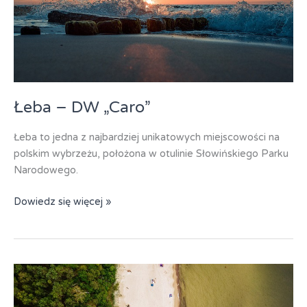
Łeba – DW „Caro”
Łeba to jedna z najbardziej unikatowych miejscowości na
polskim wybrzeżu, położona w otulinie Słowińskiego Parku
Narodowego.
Łeba
Dowiedz się więcej »
–
DW
„Caro”