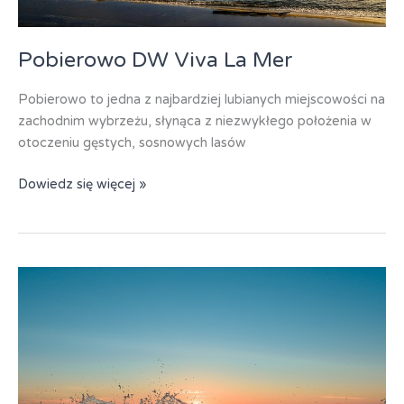
Pobierowo DW Viva La Mer
Pobierowo to jedna z najbardziej lubianych miejscowości na
zachodnim wybrzeżu, słynąca z niezwykłego położenia w
otoczeniu gęstych, sosnowych lasów
Pobierowo
Dowiedz się więcej »
DW
Viva
La
Mer