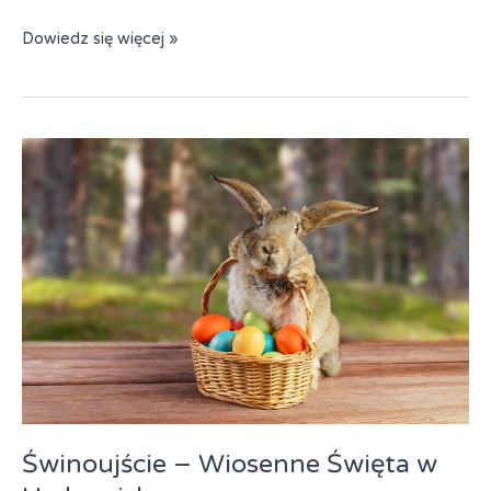
Mielno-
Dowiedz się więcej »
Unieście
–
Wielkanocny
Relaks
Świnoujście – Wiosenne Święta w