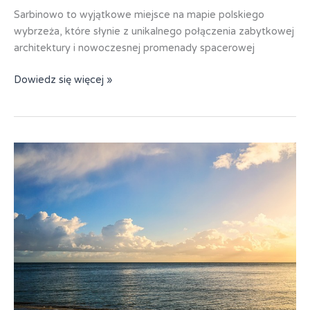
Sarbinowo to wyjątkowe miejsce na mapie polskiego
wybrzeża, które słynie z unikalnego połączenia zabytkowej
architektury i nowoczesnej promenady spacerowej
Sarbiowo
Dowiedz się więcej »
DW
Nad
Brzegiem
Bałtyku