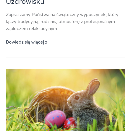
Uzdrowisku
Zapraszamy Państwa na świąteczny wypoczynek, który
łączy tradycyjną, rodzinną atmosferę z profesjonalnym
zapleczem relaksacyjnym
Świnoujście
Dowiedz się więcej »
–
Wiosenne
Święta
w
Uzdrowisku