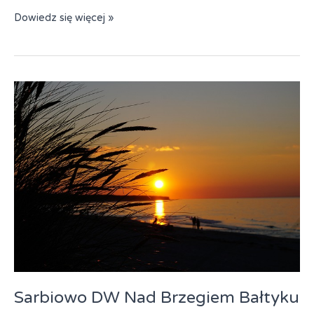
Międzywodzie
Dowiedz się więcej »
OWR
Rzemieślnik
Sarbiowo DW Nad Brzegiem Bałtyku