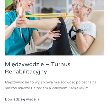
Międzywodzie – Turnus
Rehabilitacyjny
Międzywodzie to wyjątkowa miejscowość położona na
mierzei między Bałtykiem a Zalewem Kamieńskim
Międzywodzie
Dowiedz się więcej »
–