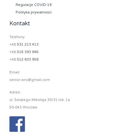
Regulacje COVID-19
Polityka prywatności
Kontakt
Telefony:
+48
531 213 413
+48
516 393 946
+48
512 833 958
Email:
senior.wro@gmail.com
Adres:
ul. Świętego Mikołaja 30/31 lok. 1a
50-043 Wroclaw