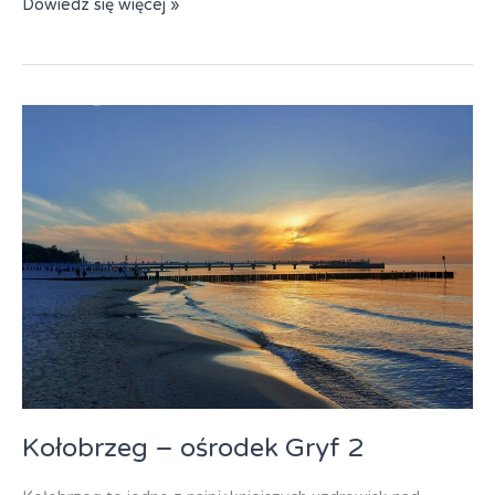
Grecja
Dowiedz się więcej »
–
Wakacje
Lato
2026
Kołobrzeg – ośrodek Gryf 2