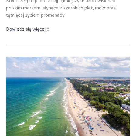
Kołobrzeg to jedno z najpiękniejszych uzdrowisk nad
polskim morzem, słynące z szerokich plaż, molo oraz
tętniącej życiem promenady
Kołobrzeg
Dowiedz się więcej »
–
ośrodek
Gryf
2