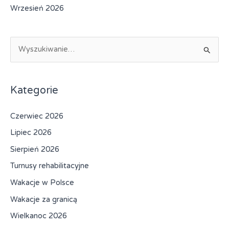
Wrzesień 2026
S
z
u
k
Kategorie
a
Czerwiec 2026
j
d
Lipiec 2026
l
Sierpień 2026
a
Turnusy rehabilitacyjne
:
Wakacje w Polsce
Wakacje za granicą
Wielkanoc 2026