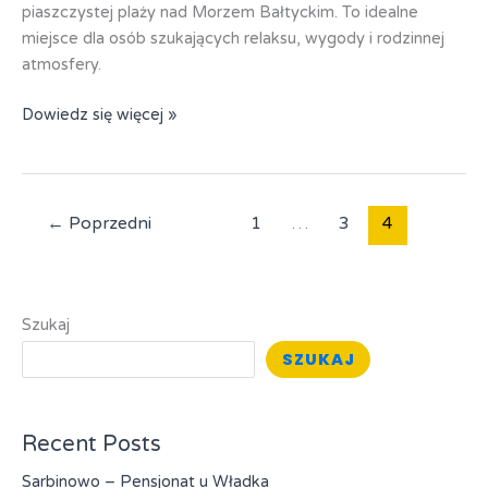
piaszczystej plaży nad Morzem Bałtyckim. To idealne
miejsce dla osób szukających relaksu, wygody i rodzinnej
atmosfery.
Międzywodzie
Dowiedz się więcej »
–
ośrodek
Mona
←
Poprzedni
1
…
3
4
Szukaj
SZUKAJ
Recent Posts
Sarbinowo – Pensjonat u Władka