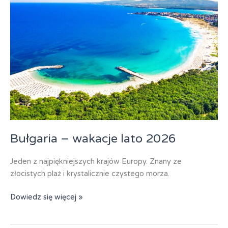
Bułgaria – wakacje lato 2026
Jeden z najpiękniejszych krajów Europy. Znany ze
złocistych plaż i krystalicznie czystego morza.
Bułgaria
Dowiedz się więcej »
–
wakacje